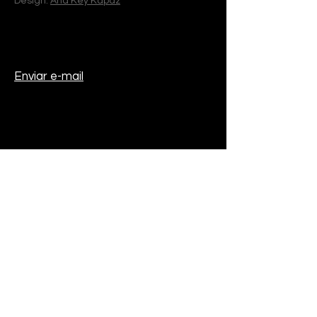
Design:
Ana Key Kapaz
Enviar e-mail
+55 11 99312-
9872
@laurentcardon